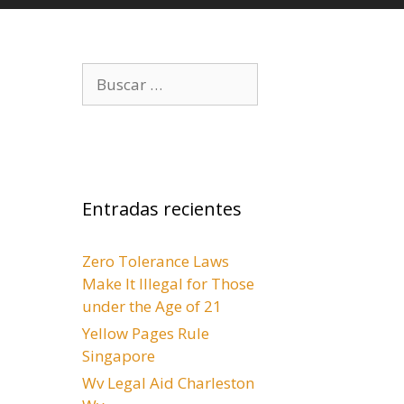
B
u
s
c
a
r
Entradas recientes
:
Zero Tolerance Laws
Make It Illegal for Those
under the Age of 21
Yellow Pages Rule
Singapore
Wv Legal Aid Charleston