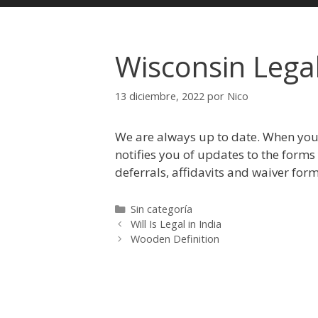
Saltar
al
contenido
Wisconsin Legal
13 diciembre, 2022
por
Nico
We are always up to date. When yo
notifies you of updates to the forms
deferrals, affidavits and waiver form
C
Sin categoría
N
a
Will Is Legal in India
a
t
Wooden Definition
v
e
e
g
g
o
a
r
c
í