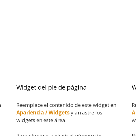
Widget del pie de página
W
n
Reemplace el contenido de este widget en
R
Apariencia / Widgets
y arrastre los
A
widgets en este área.
w
Para eliminar o elegir el número de
P