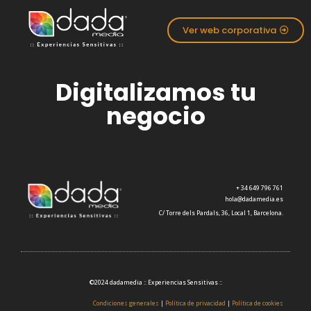
Ver web corporativa
Digitalizamos tu
negocio
+ 34
649 796 761
hola@dadamedia.es
C/ Torre dels Pardals, 36, Local 1, Barcelona.
©2024 dadamedia :: Experiencias Sensitivas ::
Condiciones generales
|
Política de privacidad
|
Política de cookies